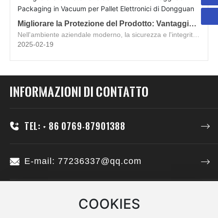
Migliorare la Protezione del Prodotto: Vantaggi
del Packaging in Vacuum per Pallet Elettronici di
Nell'ambiente aziendale moderno, la sicurezza e l'integrità
Dongguan
dei prodotti sono cruciali.
2025-02-19
Informazioni di contatto
Tel: + 86 0769-87901388
E-mail: 77236337@qq.com
Indirizzo: Stanza 201, edificio 3, No.2
COOKIES
Bojian Street, città di Tangxia, città di
Dongguan, provincia del Guangdong