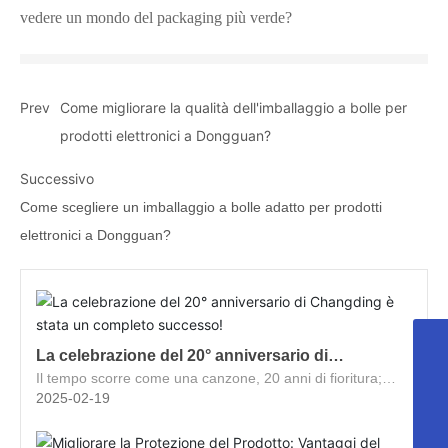
vedere un mondo del packaging più verde?
Prev
Come migliorare la qualità dell'imballaggio a bolle per
prodotti elettronici a Dongguan?
Successivo
Come scegliere un imballaggio a bolle adatto per prodotti
elettronici a Dongguan?
La celebrazione del 20° anniversario di
+86 0769-87901388
Changding è stata un completo successo!
Il tempo scorre come una canzone, 20 anni di fioritura;
+8618623355959
celebrando insieme il compleanno, creando un domani
2025-02-19
migliore.
77236337@qq.com