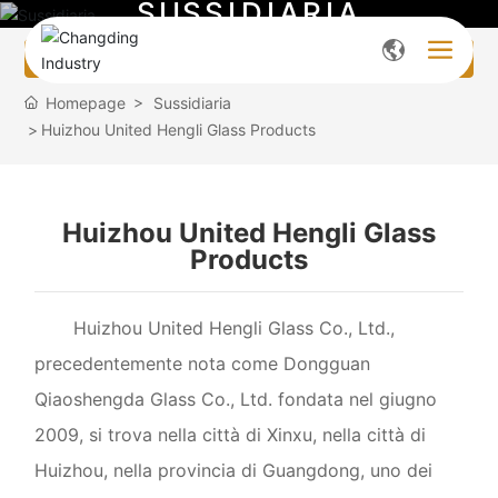
S
U
S
S
I
D
I
A
R
I
A
All categories
Homepage
Sussidiaria
Huizhou United Hengli Glass Products
Huizhou United Hengli Glass
Products
Huizhou United Hengli Glass Co., Ltd.,
precedentemente nota come Dongguan
Qiaoshengda Glass Co., Ltd. fondata nel giugno
2009, si trova nella città di Xinxu, nella città di
Huizhou, nella provincia di Guangdong, uno dei