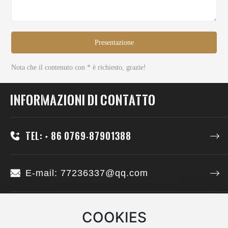
Presentazione
Nota che il contenuto con * è richiesto, grazie!
Informazioni di contatto
Tel: + 86 0769-87901388
E-mail: 77236337@qq.com
Indirizzo: Stanza 201, edificio 3, No.2
COOKIES
Bojian Street, città di Tangxia, città di
Dongguan, provincia del Guangdong