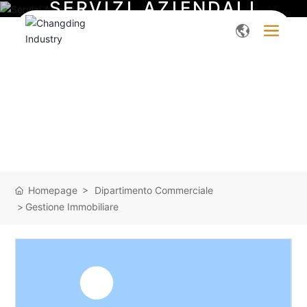
S
E
R
V
I
Z
I
A
Z
I
E
N
D
A
L
I
Homepage
Dipartimento Commerciale
Gestione Immobiliare