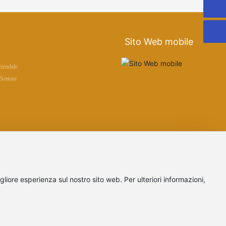
77236337@qq.com
Sito Web mobile
iendale
Settore
igliore esperienza sul nostro sito web. Per ulteriori informazioni,
stment
Powered by: www.300.cn
SEO
Dichiarazione sulla
Licenza aziendale
privacy