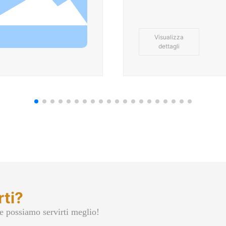
utilizzando la tecnologia d
sottovuoto, ed è il termine
confezionamento di prodot
Visualizza
attrezzature corrispondenti
dettagli
fogliare delle scatole per il
confezionamento sottovuo
riscaldato ad alte tempera
formato sottovuoto e raff
creare scatole di plastica.
sottovuoto sono ampiament
inclusi prodotti per giocatto
cosmetici e prodotti digita
clienti di cosmetici e prodot
utilizzano principalmente 
sottovuoto come imballagg
rti?
uno strato aggiuntivo di im
cartone all'esterno. Il co
e possiamo servirti meglio!
utilizza questo tipo di imba