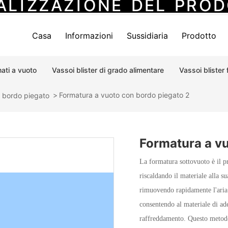
A
L
I
Z
Z
A
Z
I
O
N
E
D
E
L
P
R
O
D
erie di pallet elettronici PS
Serie di vassoi in PVC per formatura 
Casa
Informazioni
Sussidiaria
Prodotto
ati a vuoto
Vassoi blister di grado alimentare
Vassoi blister
Formatura a vuoto con bordo piegato 2
n bordo piegato
Formatura a vu
La formatura sottovuoto è il pr
riscaldando il materiale alla 
rimuovendo rapidamente l'aria 
consentendo al materiale di ade
raffreddamento. Questo metodo 