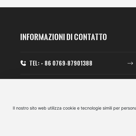
Informazioni di contatto
Tel: + 86 0769-87901388
E-mail: 77236337@qq.com
Indirizzo: Stanza 201, edificio 3, No.2
Il nostro sito web utilizza cookie e tecnologie simili per persona
Bojian Street, città di Tangxia, città di
Dongguan, provincia del Guangdong