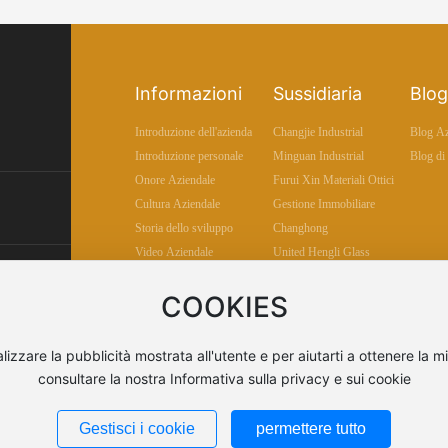
Informazioni
Sussidiaria
Blog
Introduzione dell'azienda
Changjie Industrial
Blog Az
Introduzione personale
Minguan Industrial
Blog di 
Onore Aziendale
Furui Xin Materiali Ottici
Cultura Aziendale
Gestione Immobiliare
Storia dello sviluppo
Changhong
Video Aziendale
United Hengli Glass
Products
COOKIES
Taichang Industrial
Qiongda Industrial
lizzare la pubblicità mostrata all'utente e per aiutarti a ottenere la m
consultare la nostra Informativa sulla privacy e sui cookie
Copyright © 2025 Dongguan Changding Industrial Inve
Co., Ltd
Gestisci i cookie
permettere tutto
粤ICP备2025506470号