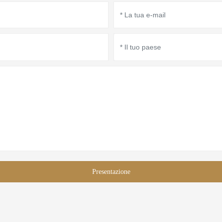
concentra principalmente s
degli oggetti e delle scato
Presentazione