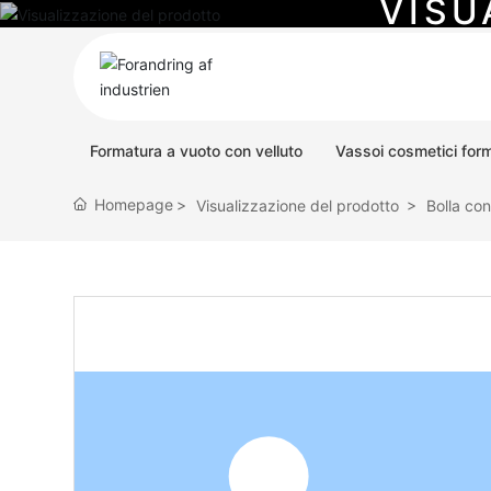
V
I
S
U
Serie di Formatura a Vuoto per Scatole Pieghevoli
S
Formatura a vuoto con velluto
Vassoi cosmetici form
Homepage
Visualizzazione del prodotto
Bolla co