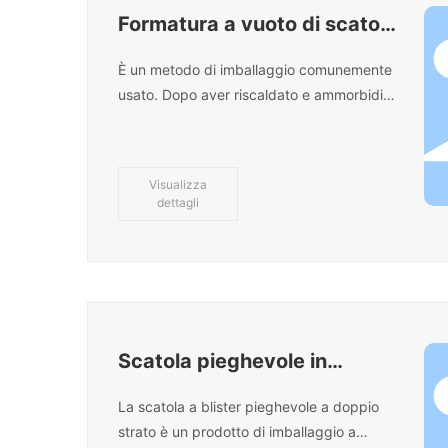
Formatura a vuoto di scatole
pieghevoli
È un metodo di imballaggio comunemente
usato. Dopo aver riscaldato e ammorbidito
il foglio di plastica, viene aderito alla
superficie dello stampo utilizzando la
suzione del vuoto per formare la scatola
Visualizza
desiderata.
dettagli
Scatola pieghevole in
formatura sottovuoto 3
La scatola a blister pieghevole a doppio
strato è un prodotto di imballaggio a