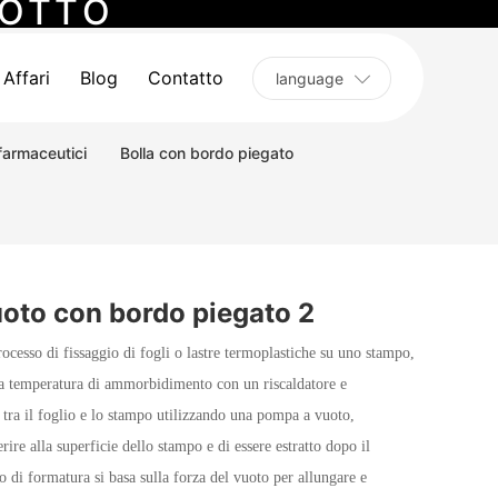
O
T
T
O
sottovuoto
Serie di vassoi hardware PEG
Affari
Blog
Contatto
language
 farmaceutici
Bolla con bordo piegato
oto con bordo piegato 2
ocesso di fissaggio di fogli o lastre termoplastiche su uno stampo,
sua temperatura di ammorbidimento con un riscaldatore e
tra il foglio e lo stampo utilizzando una pompa a vuoto,
rire alla superficie dello stampo e di essere estratto dopo il
di formatura si basa sulla forza del vuoto per allungare e