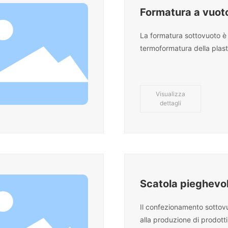
Formatura a vuoto
pieghevoli 2
La formatura sottovuoto è 
termoformatura della plast
tecnologia di lavorazione d
ampiamente utilizzata. I pr
sottovuoto sono ovunque 
Visualizza
ruolo importante nella nost
dettagli
quotidiana. Vengono utilizz
nell'imballaggio, nella pubb
decorazione. I materiali co
nella formatura sottovuoto
polietilene, polipropilene, c
polivinile, ABS e policarbo
Scatola pieghevol
formazione sotto
Il confezionamento sottovuo
alla produzione di prodotti